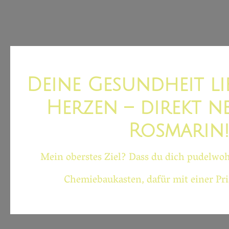
Deine Gesundheit li
Herzen – direkt n
Rosmarin
Mein oberstes Ziel? Dass du dich pudelwoh
Chemiebaukasten, dafür mit einer Pr