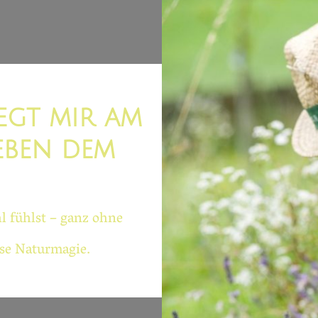
egt mir am
eben dem
!
l fühlst – ganz ohne
ise Naturmagie.