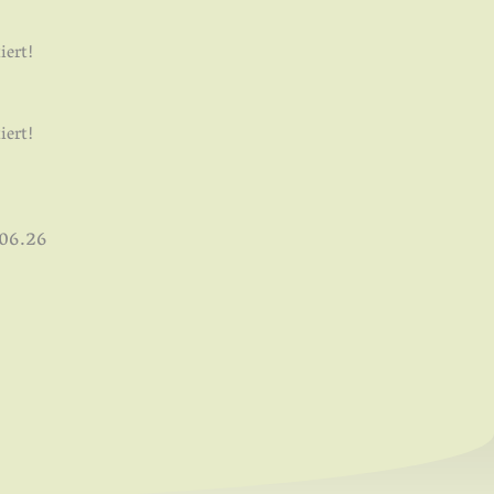
ert!
ert!
.06.26